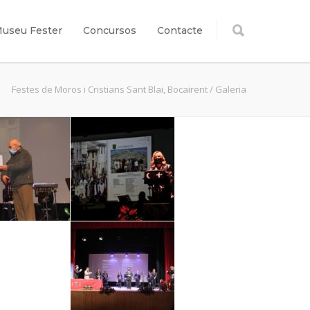
useu Fester
Concursos
Contacte
Festes de Moros i Cristians Sant Blai, Bocairent
/
Galeria