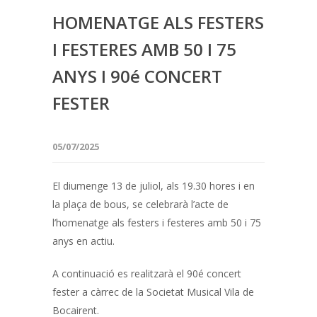
HOMENATGE ALS FESTERS
I FESTERES AMB 50 I 75
ANYS I 90é CONCERT
FESTER
05/07/2025
El diumenge 13 de juliol, als 19.30 hores i en
la plaça de bous, se celebrarà l’acte de
l’homenatge als festers i festeres amb 50 i 75
anys en actiu.
A continuació es realitzarà el 90é concert
fester a càrrec de la Societat Musical Vila de
Bocairent.