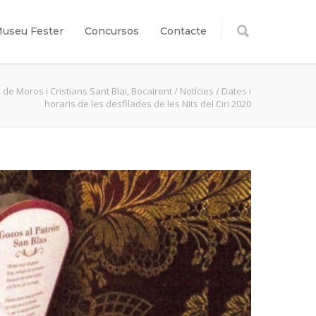
useu Fester
Concursos
Contacte
 de Moros i Cristians Sant Blai, Bocairent
/
Notícies
/
Dates i
horaris de les desfilades de les Nits del Ciri 2020