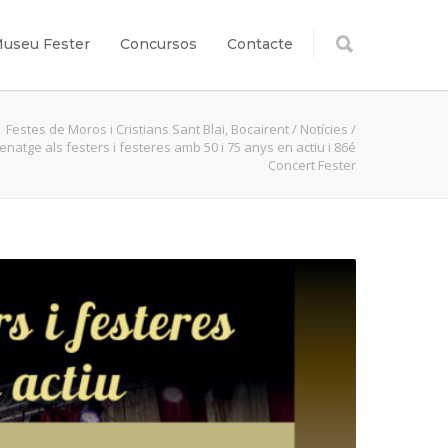
useu Fester
Concursos
Contacte
Festes de Moros i Cristians Sant Blai, Bocairent
/
Notícies
/
natge als festers i festeres amb 50 i 75 anys en actiu i 86é
Concert Fester